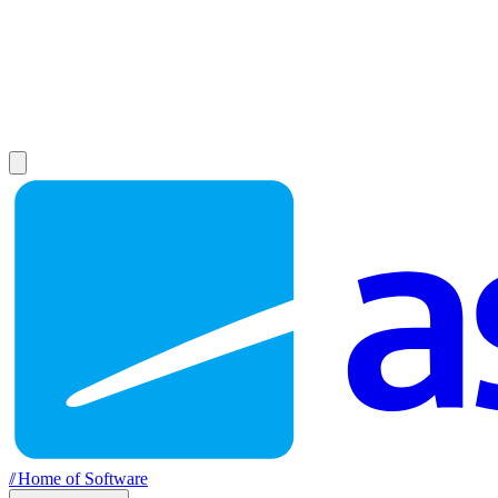
//
Home of Software