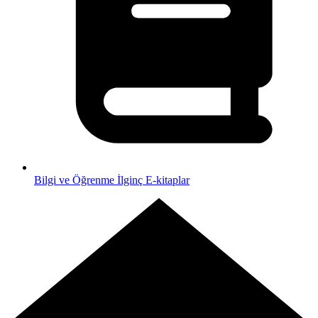
Bilgi ve Öğrenme
İlginç E-kitaplar