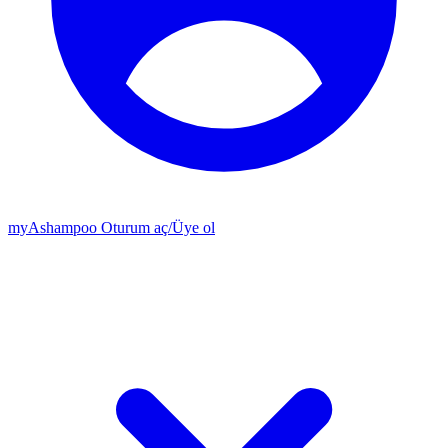
my
Ashampoo
Oturum aç
/
Üye ol