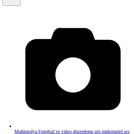
Multimedya
Fotoğraf ve video düzenleme artı mükemmel ses