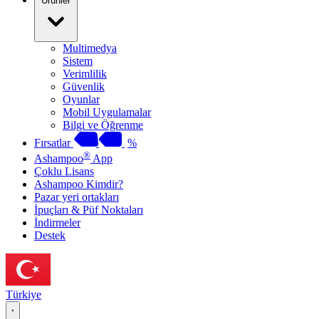
Ürünler
Multimedya
Sistem
Verimlilik
Güvenlik
Oyunlar
Mobil Uygulamalar
Bilgi ve Öğrenme
Fırsatlar
%
®
Ashampoo
App
Çoklu Lisans
Ashampoo Kimdir?
Pazar yeri ortakları
İpuçları & Püf Noktaları
İndirmeler
Destek
Türkiye