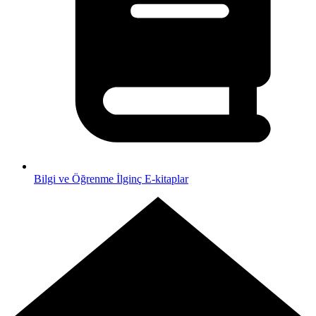
Bilgi ve Öğrenme
İlginç E-kitaplar