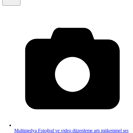
Multimedya
Fotoğraf ve video düzenleme artı mükemmel ses