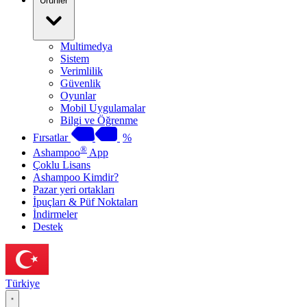
Ürünler
Multimedya
Sistem
Verimlilik
Güvenlik
Oyunlar
Mobil Uygulamalar
Bilgi ve Öğrenme
Fırsatlar
%
®
Ashampoo
App
Çoklu Lisans
Ashampoo Kimdir?
Pazar yeri ortakları
İpuçları & Püf Noktaları
İndirmeler
Destek
Türkiye