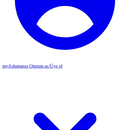
my
Ashampoo
Oturum aç
/
Üye ol