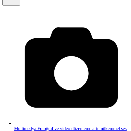
Multimedya
Fotoğraf ve video düzenleme artı mükemmel ses