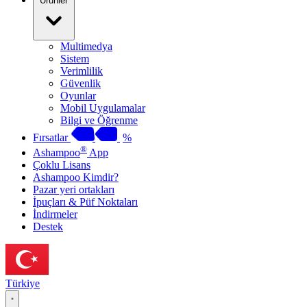
Ürünler
Multimedya
Sistem
Verimlilik
Güvenlik
Oyunlar
Mobil Uygulamalar
Bilgi ve Öğrenme
Fırsatlar
%
®
Ashampoo
App
Çoklu Lisans
Ashampoo Kimdir?
Pazar yeri ortakları
İpuçları & Püf Noktaları
İndirmeler
Destek
Türkiye