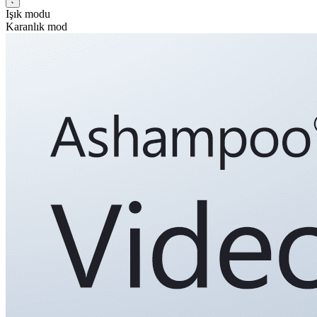
Işık modu
Karanlık mod