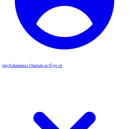
my
Ashampoo
Oturum aç
/
Üye ol