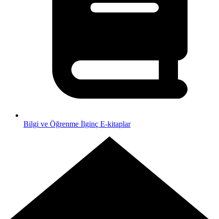
Bilgi ve Öğrenme
İlginç E-kitaplar