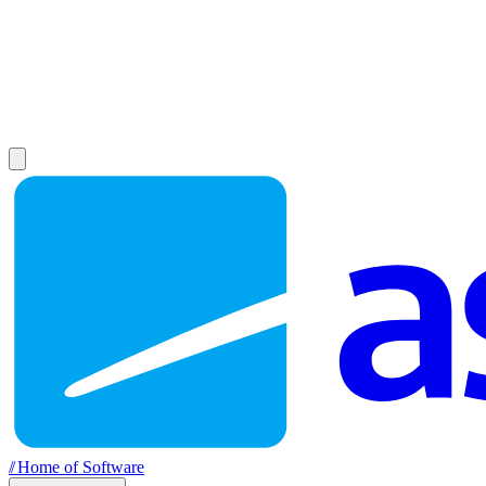
//
Home of Software