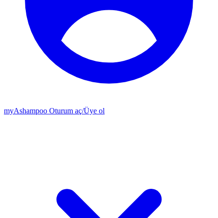
my
Ashampoo
Oturum aç
/
Üye ol