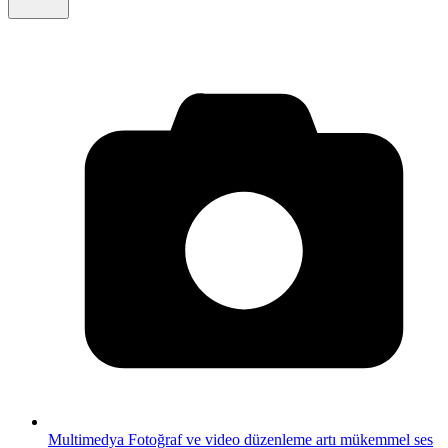
Multimedya
Fotoğraf ve video düzenleme artı mükemmel ses