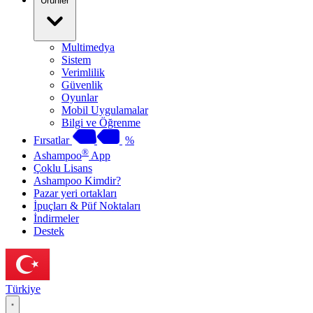
Ürünler
Multimedya
Sistem
Verimlilik
Güvenlik
Oyunlar
Mobil Uygulamalar
Bilgi ve Öğrenme
Fırsatlar
%
®
Ashampoo
App
Çoklu Lisans
Ashampoo Kimdir?
Pazar yeri ortakları
İpuçları & Püf Noktaları
İndirmeler
Destek
Türkiye