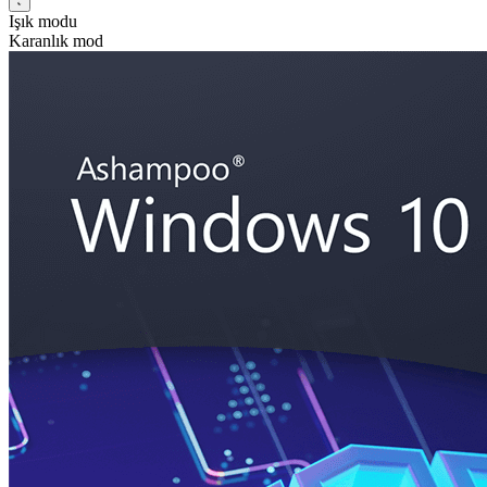
Işık modu
Karanlık mod