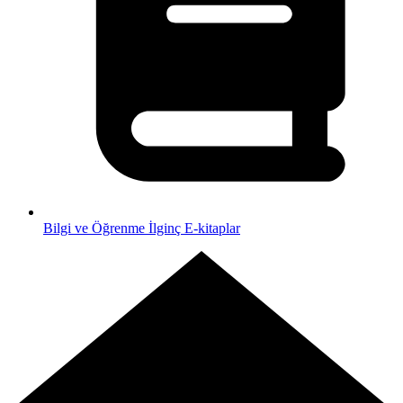
Bilgi ve Öğrenme
İlginç E-kitaplar