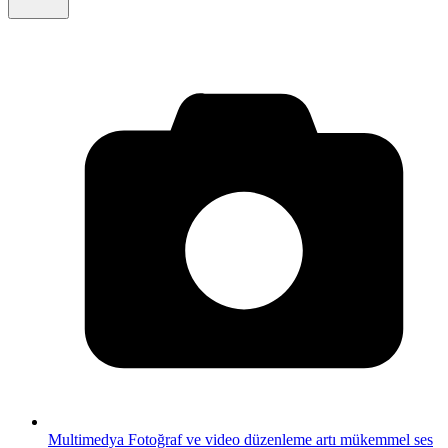
Multimedya
Fotoğraf ve video düzenleme artı mükemmel ses