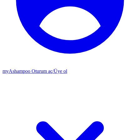
my
Ashampoo
Oturum aç
/
Üye ol