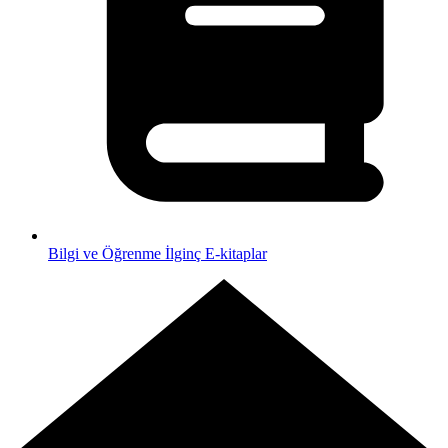
Bilgi ve Öğrenme
İlginç E-kitaplar