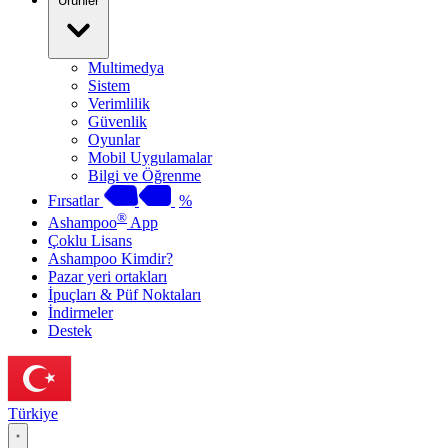
Ürünler
Multimedya
Sistem
Verimlilik
Güvenlik
Oyunlar
Mobil Uygulamalar
Bilgi ve Öğrenme
Fırsatlar
%
®
Ashampoo
App
Çoklu Lisans
Ashampoo Kimdir?
Pazar yeri ortakları
İpuçları & Püf Noktaları
İndirmeler
Destek
Türkiye