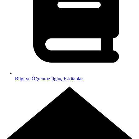
Bilgi ve Öğrenme
İlginç E-kitaplar