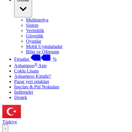
Ürünler
Multimedya
Sistem
Verimlilik
Güvenlik
Oyunlar
Mobil Uygulamalar
Bilgi ve Öğrenme
Fırsatlar
%
®
Ashampoo
App
Çoklu Lisans
Ashampoo Kimdir?
Pazar yeri ortakları
İpuçları & Püf Noktaları
İndirmeler
Destek
Türkiye