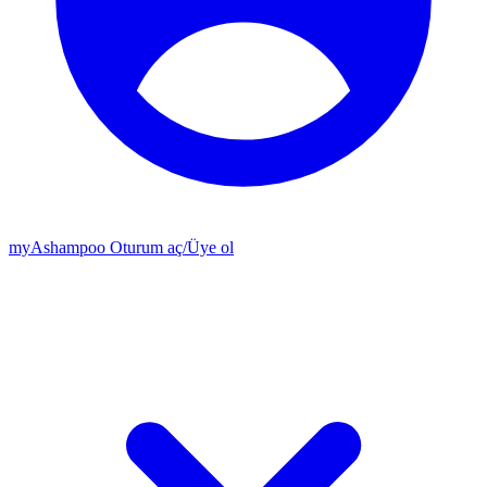
my
Ashampoo
Oturum aç
/
Üye ol