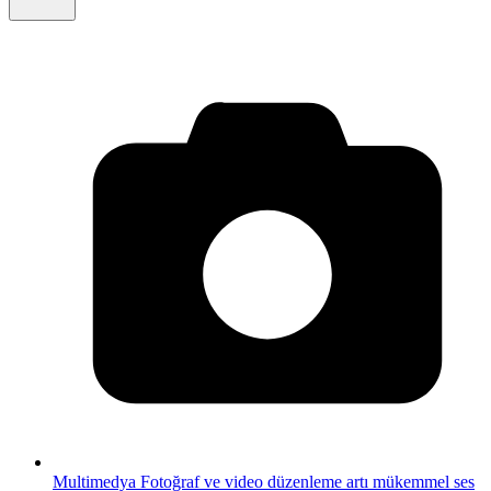
Multimedya
Fotoğraf ve video düzenleme artı mükemmel ses