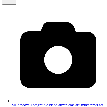
Multimedya
Fotoğraf ve video düzenleme artı mükemmel ses