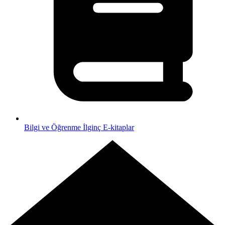
Bilgi ve Öğrenme
İlginç E-kitaplar