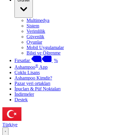
Ürünler
Multimedya
Sistem
Verimlilik
Güvenlik
Oyunlar
Mobil Uygulamalar
Bilgi ve Öğrenme
Fırsatlar
%
®
Ashampoo
App
Çoklu Lisans
Ashampoo Kimdir?
Pazar yeri ortakları
İpuçları & Püf Noktaları
İndirmeler
Destek
Türkiye