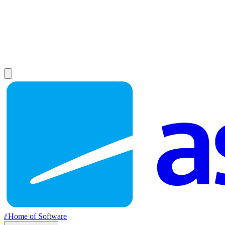
//
Home of Software