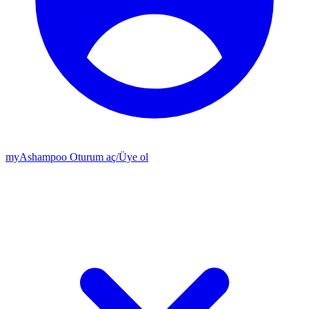
my
Ashampoo
Oturum aç
/
Üye ol