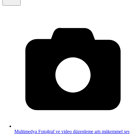
Multimedya
Fotoğraf ve video düzenleme artı mükemmel ses