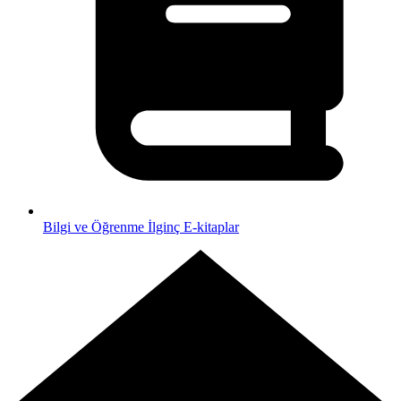
Bilgi ve Öğrenme
İlginç E-kitaplar