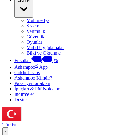
Ürünler
Multimedya
Sistem
Verimlilik
Güvenlik
Oyunlar
Mobil Uygulamalar
Bilgi ve Öğrenme
Fırsatlar
%
®
Ashampoo
App
Çoklu Lisans
Ashampoo Kimdir?
Pazar yeri ortakları
İpuçları & Püf Noktaları
İndirmeler
Destek
Türkiye