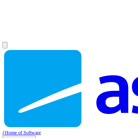
//
Home of Software