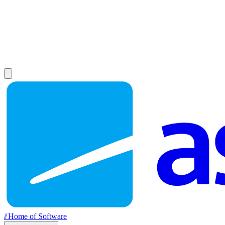
//
Home of Software