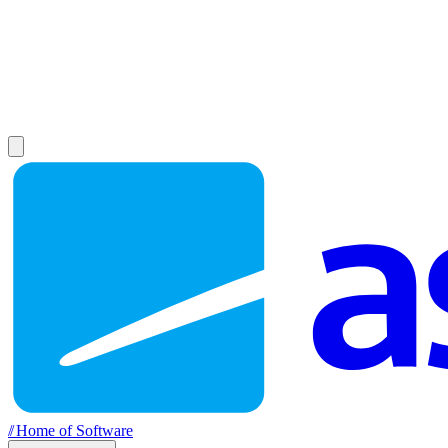
//
Home of Software