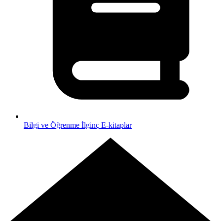
Bilgi ve Öğrenme
İlginç E-kitaplar