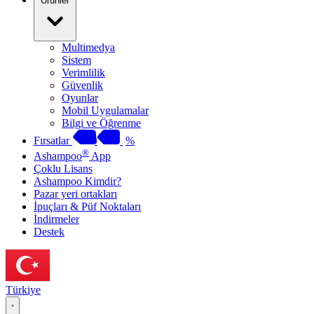
Ürünler
Multimedya
Sistem
Verimlilik
Güvenlik
Oyunlar
Mobil Uygulamalar
Bilgi ve Öğrenme
Fırsatlar
%
®
Ashampoo
App
Çoklu Lisans
Ashampoo Kimdir?
Pazar yeri ortakları
İpuçları & Püf Noktaları
İndirmeler
Destek
Türkiye