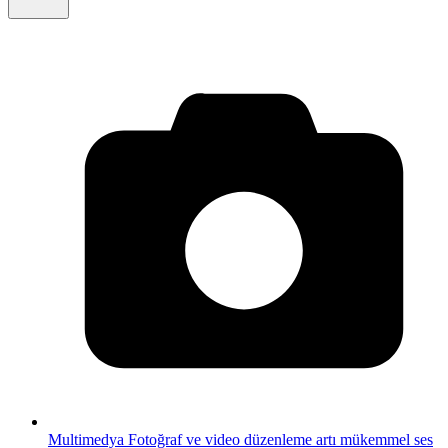
Multimedya
Fotoğraf ve video düzenleme artı mükemmel ses