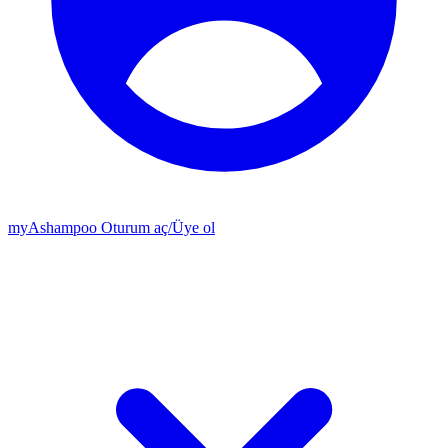
my
Ashampoo
Oturum aç
/
Üye ol