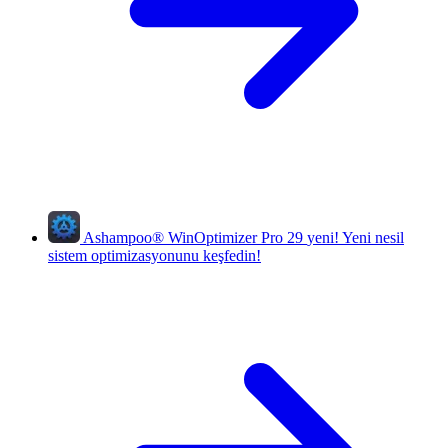
Ashampoo
®
WinOptimizer Pro 29
yeni!
Yeni nesil
sistem optimizasyonunu keşfedin!