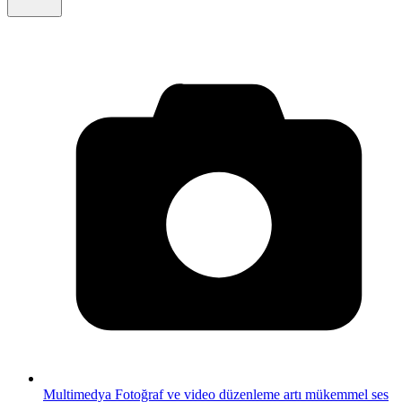
Multimedya
Fotoğraf ve video düzenleme artı mükemmel ses