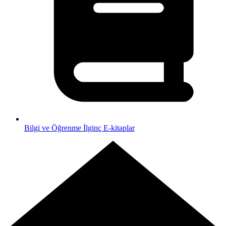
Bilgi ve Öğrenme
İlginç E-kitaplar