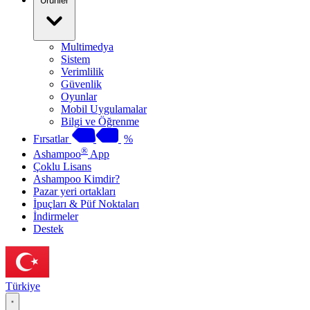
Ürünler
Multimedya
Sistem
Verimlilik
Güvenlik
Oyunlar
Mobil Uygulamalar
Bilgi ve Öğrenme
Fırsatlar
%
®
Ashampoo
App
Çoklu Lisans
Ashampoo Kimdir?
Pazar yeri ortakları
İpuçları & Püf Noktaları
İndirmeler
Destek
Türkiye