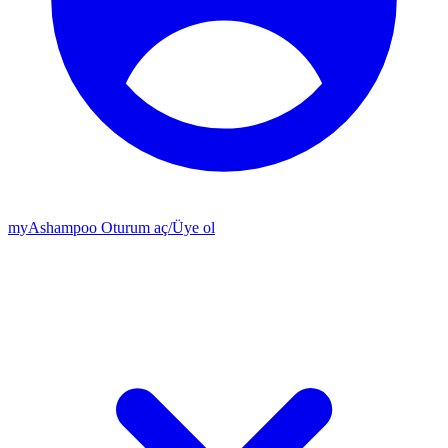
my
Ashampoo
Oturum aç
/
Üye ol