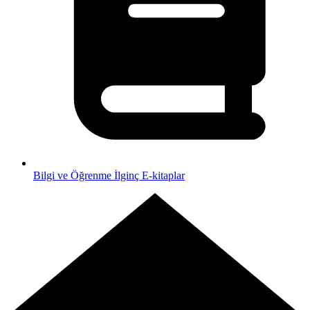
Bilgi ve Öğrenme
İlginç E-kitaplar