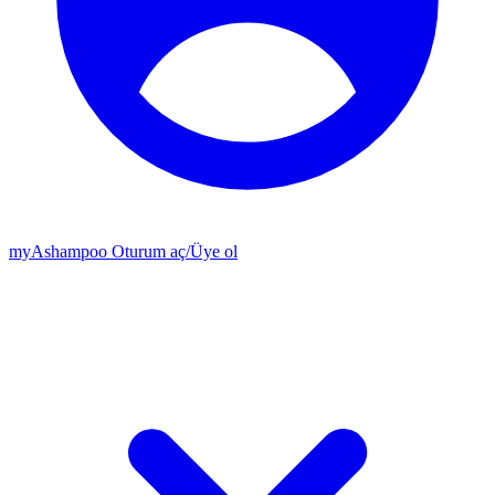
my
Ashampoo
Oturum aç
/
Üye ol