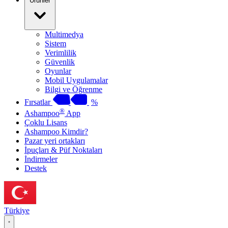
Ürünler
Multimedya
Sistem
Verimlilik
Güvenlik
Oyunlar
Mobil Uygulamalar
Bilgi ve Öğrenme
Fırsatlar
%
®
Ashampoo
App
Çoklu Lisans
Ashampoo Kimdir?
Pazar yeri ortakları
İpuçları & Püf Noktaları
İndirmeler
Destek
Türkiye