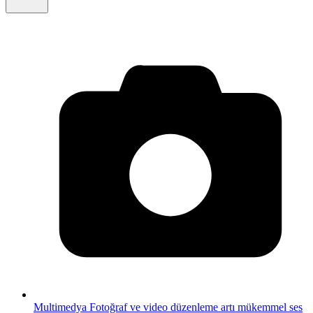
Multimedya
Fotoğraf ve video düzenleme artı mükemmel ses