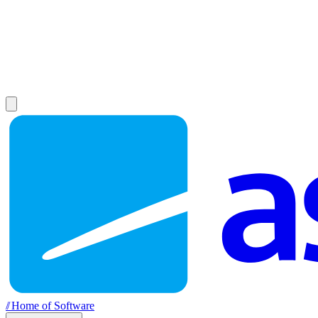
//
Home of Software