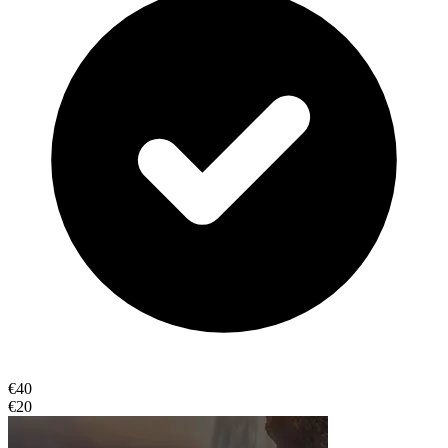
€40
€20