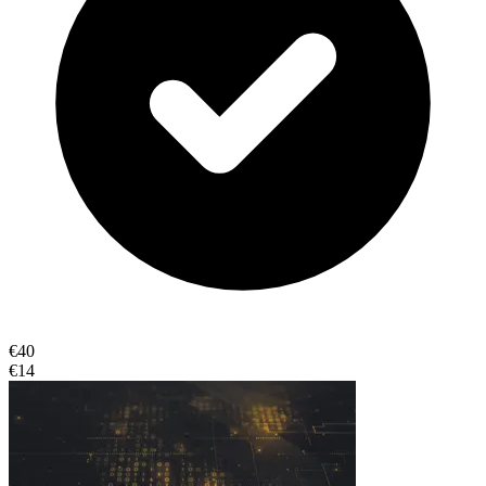
€40
€14