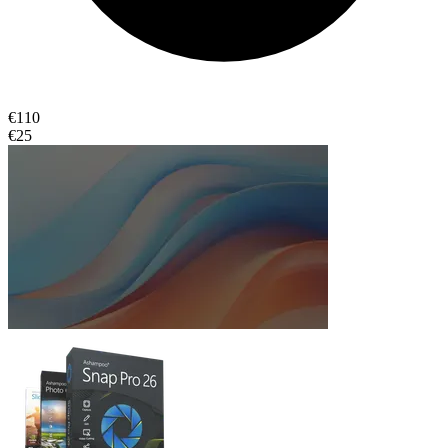
€110
€25