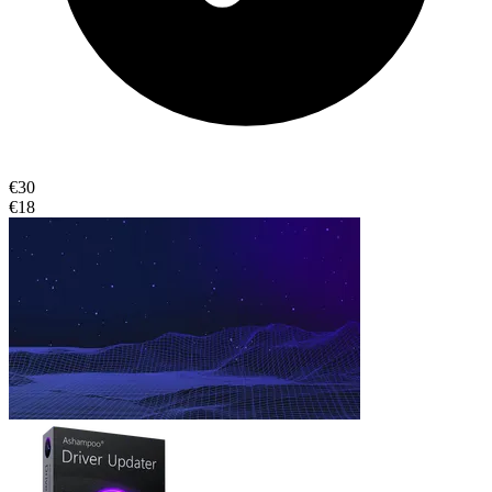
€30
€18