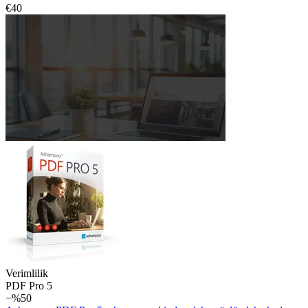
€40
Verimlilik
PDF Pro 5
−%50