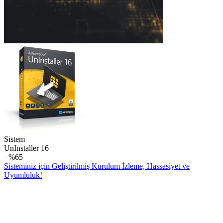
Sistem
Un­Installer 16
−%65
Sisteminiz için Geliştirilmiş Kurulum İzleme, Hassasiyet ve
Uyumluluk!