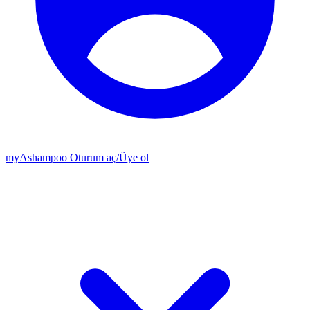
my
Ashampoo
Oturum aç
/
Üye ol