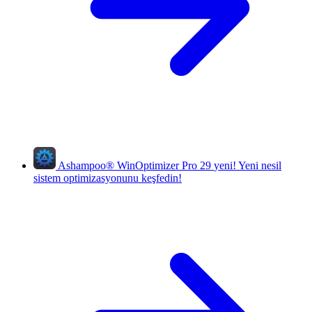
Ashampoo
®
WinOptimizer Pro 29
yeni!
Yeni nesil
sistem optimizasyonunu keşfedin!