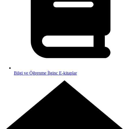
Bilgi ve Öğrenme
İlginç E-kitaplar