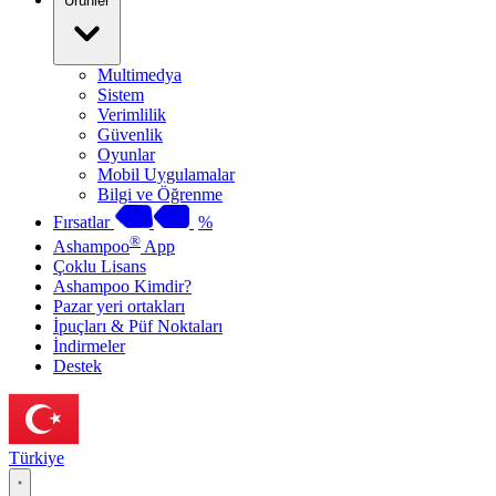
Ürünler
Multimedya
Sistem
Verimlilik
Güvenlik
Oyunlar
Mobil Uygulamalar
Bilgi ve Öğrenme
Fırsatlar
%
®
Ashampoo
App
Çoklu Lisans
Ashampoo Kimdir?
Pazar yeri ortakları
İpuçları & Püf Noktaları
İndirmeler
Destek
Türkiye