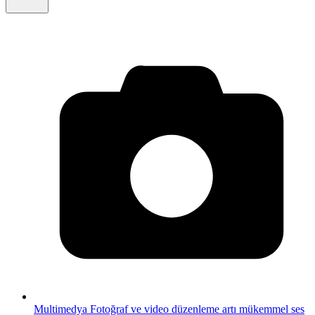
Multimedya
Fotoğraf ve video düzenleme artı mükemmel ses