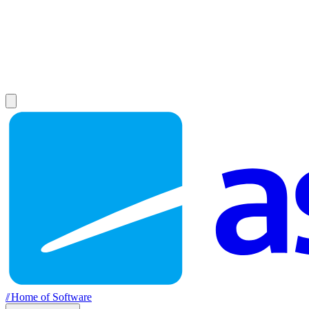
//
Home of Software