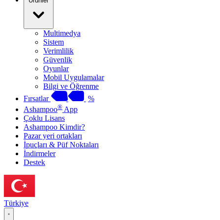
Ürünler
Multimedya
Sistem
Verimlilik
Güvenlik
Oyunlar
Mobil Uygulamalar
Bilgi ve Öğrenme
Fırsatlar
%
®
Ashampoo
App
Çoklu Lisans
Ashampoo Kimdir?
Pazar yeri ortakları
İpuçları & Püf Noktaları
İndirmeler
Destek
Türkiye