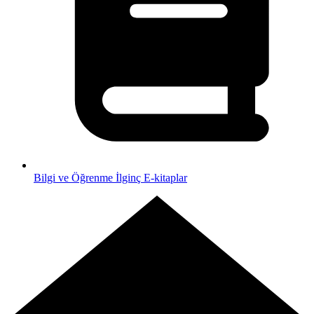
Bilgi ve Öğrenme
İlginç E-kitaplar