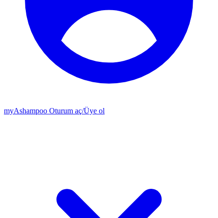
my
Ashampoo
Oturum aç
/
Üye ol