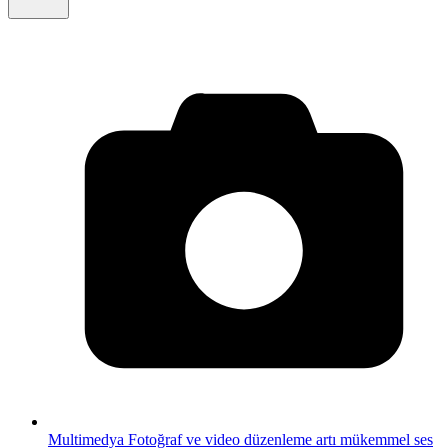
Multimedya
Fotoğraf ve video düzenleme artı mükemmel ses