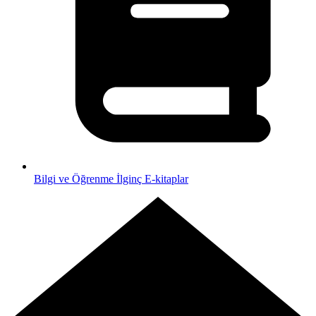
Bilgi ve Öğrenme
İlginç E-kitaplar