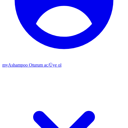
my
Ashampoo
Oturum aç
/
Üye ol