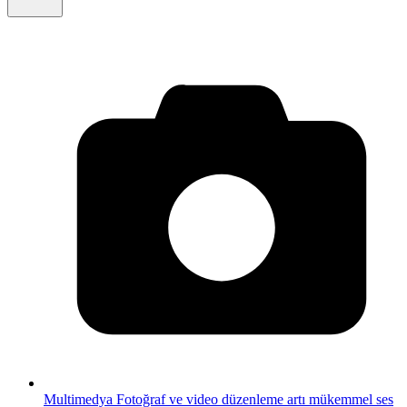
Multimedya
Fotoğraf ve video düzenleme artı mükemmel ses