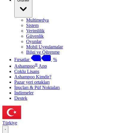
Ürünler
Multimedya
Sistem
Verimlilik
Güvenlik
Oyunlar
Mobil Uygulamalar
Bilgi ve Öğrenme
Fırsatlar
%
®
Ashampoo
App
Çoklu Lisans
Ashampoo Kimdir?
Pazar yeri ortakları
İpuçları & Püf Noktaları
İndirmeler
Destek
Türkiye