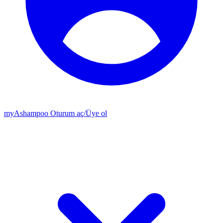
my
Ashampoo
Oturum aç
/
Üye ol