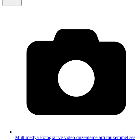
Multimedya
Fotoğraf ve video düzenleme artı mükemmel ses