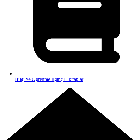
Bilgi ve Öğrenme
İlginç E-kitaplar