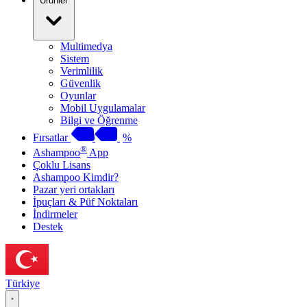
Ürünler
Multimedya
Sistem
Verimlilik
Güvenlik
Oyunlar
Mobil Uygulamalar
Bilgi ve Öğrenme
Fırsatlar
%
®
Ashampoo
App
Çoklu Lisans
Ashampoo Kimdir?
Pazar yeri ortakları
İpuçları & Püf Noktaları
İndirmeler
Destek
Türkiye