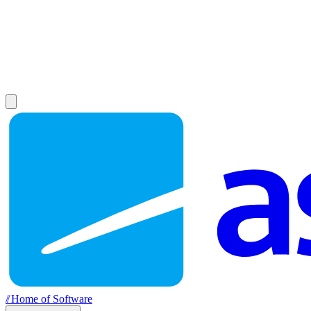
//
Home of Software