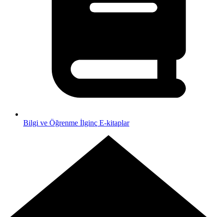
Bilgi ve Öğrenme
İlginç E-kitaplar