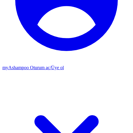
my
Ashampoo
Oturum aç
/
Üye ol