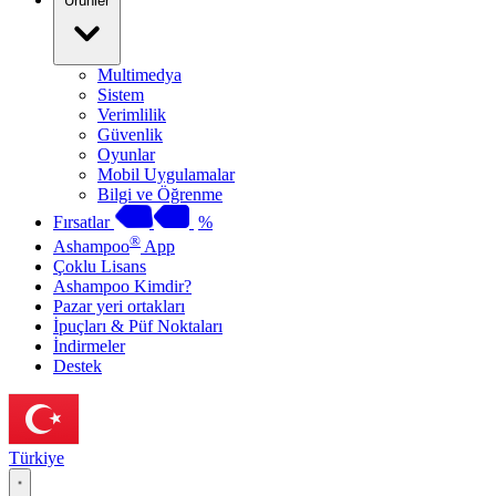
Ürünler
Multimedya
Sistem
Verimlilik
Güvenlik
Oyunlar
Mobil Uygulamalar
Bilgi ve Öğrenme
Fırsatlar
%
®
Ashampoo
App
Çoklu Lisans
Ashampoo Kimdir?
Pazar yeri ortakları
İpuçları & Püf Noktaları
İndirmeler
Destek
Türkiye