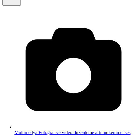
Multimedya
Fotoğraf ve video düzenleme artı mükemmel ses