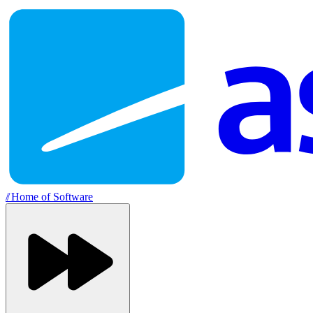
//
Home of Software