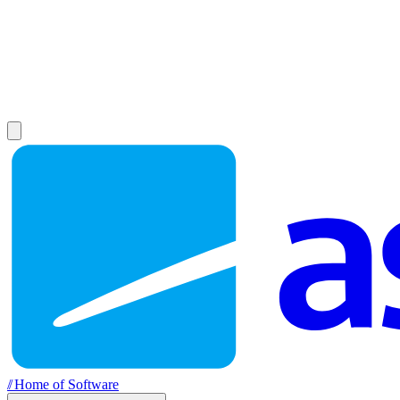
//
Home of Software