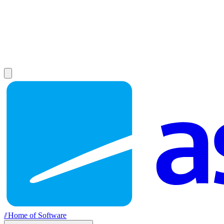
//
Home of Software