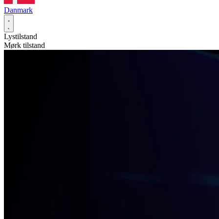
Danmark
Lystilstand
Mørk tilstand