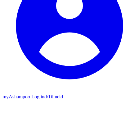
my
Ashampoo
Log ind
/
Tilmeld