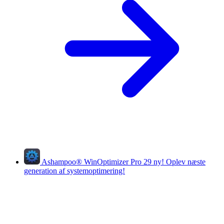
Ashampoo
®
WinOptimizer Pro 29
ny!
Oplev næste
generation af systemoptimering!