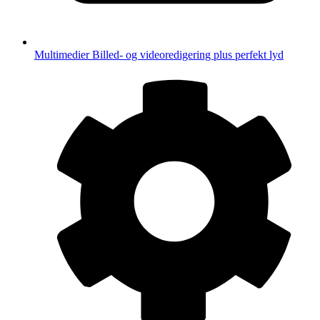
Multimedier
Billed- og videoredigering plus perfekt lyd