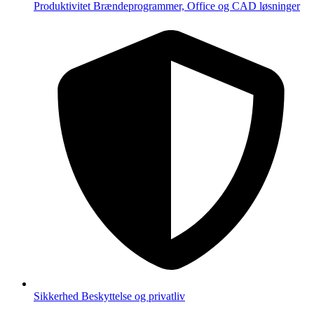
Produktivitet
Brændeprogrammer, Office og CAD løsninger
Sikkerhed
Beskyttelse og privatliv