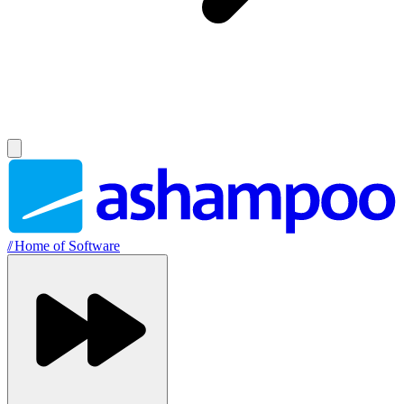
//
Home of Software