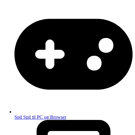
Spil
Spil til PC og Browser