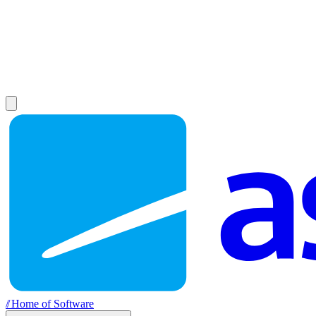
//
Home of Software