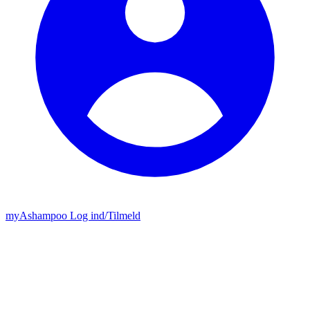
my
Ashampoo
Log ind
/
Tilmeld