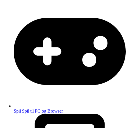
Spil
Spil til PC og Browser