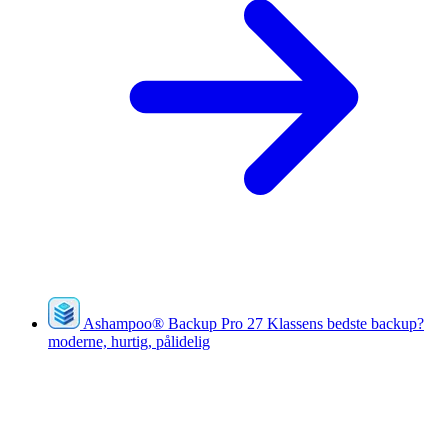
Ashampoo
®
Backup Pro 27
Klassens bedste backup?
moderne, hurtig, pålidelig