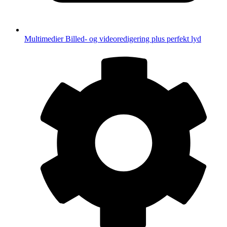
Multimedier
Billed- og videoredigering plus perfekt lyd