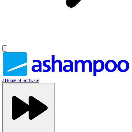
//
Home of Software