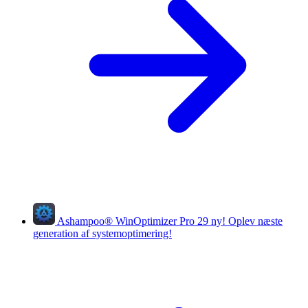
Ashampoo
®
WinOptimizer Pro 29
ny!
Oplev næste
generation af systemoptimering!