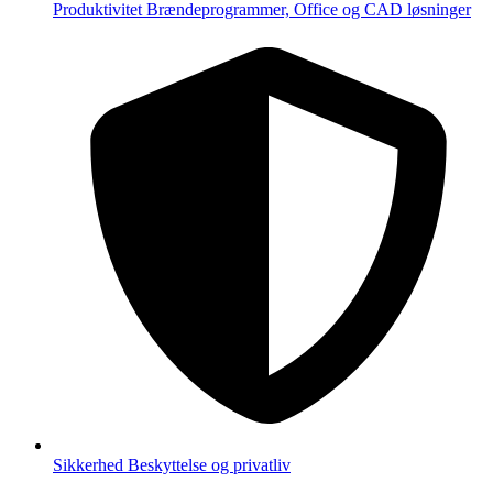
Produktivitet
Brændeprogrammer, Office og CAD løsninger
Sikkerhed
Beskyttelse og privatliv