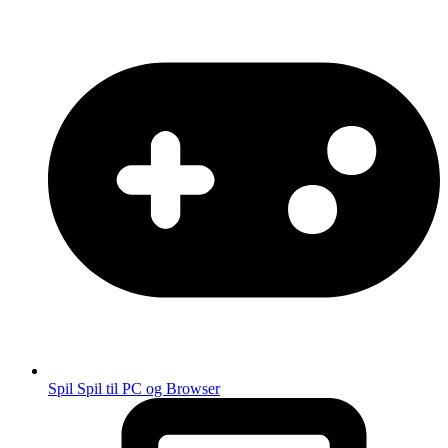
Spil
Spil til PC og Browser