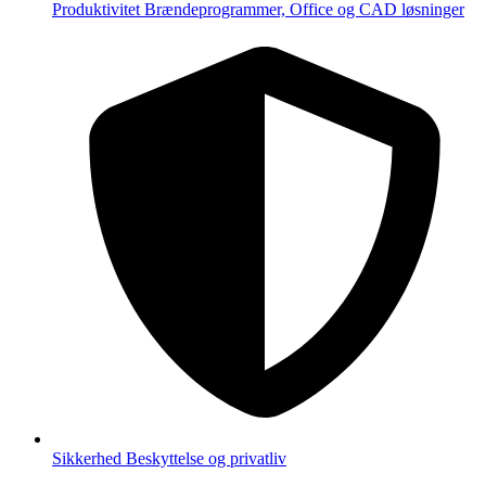
Produktivitet
Brændeprogrammer, Office og CAD løsninger
Sikkerhed
Beskyttelse og privatliv