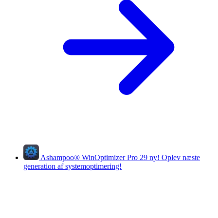
Ashampoo
®
WinOptimizer Pro 29
ny!
Oplev næste
generation af systemoptimering!