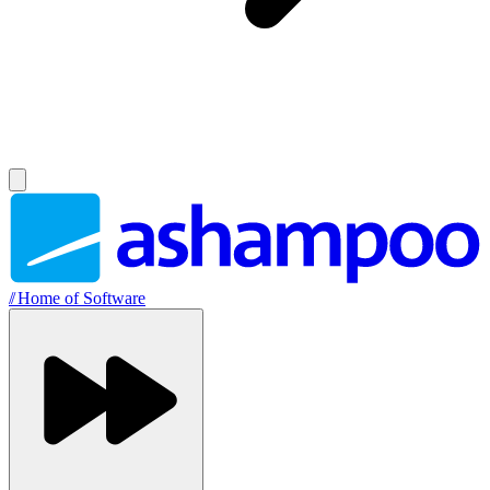
//
Home of Software