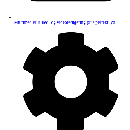
Multimedier
Billed- og videoredigering plus perfekt lyd