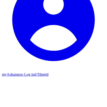
my
Ashampoo
Log ind
/
Tilmeld