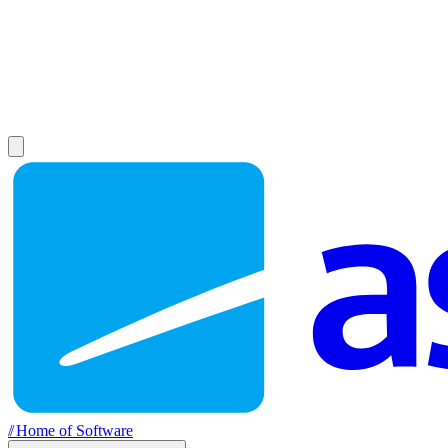
//
Home of Software