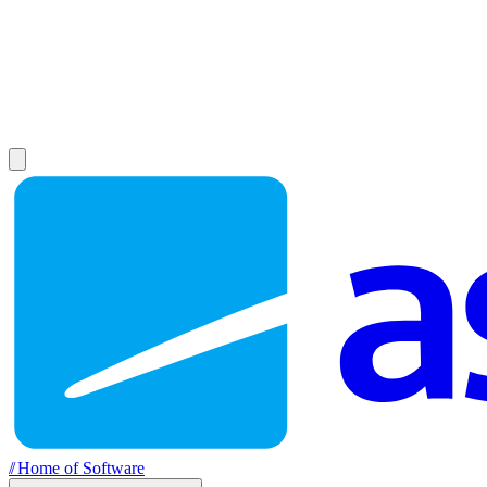
//
Home of Software