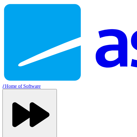
//
Home of Software