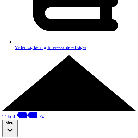
Viden og læring
Interessante e-bøger
Tilbud
%
Mere