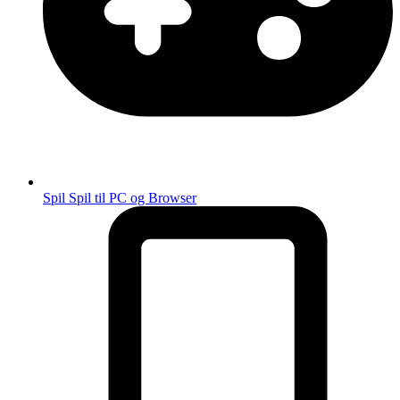
Spil
Spil til PC og Browser