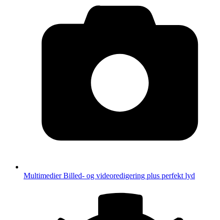
Multimedier
Billed- og videoredigering plus perfekt lyd