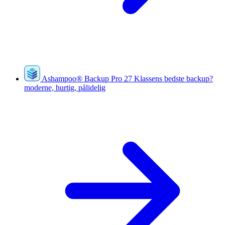
Ashampoo
®
Backup Pro 27
Klassens bedste backup?
moderne, hurtig, pålidelig