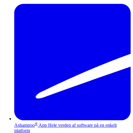
®
Ashampoo
App
Hele verden af software på en enkelt
platform