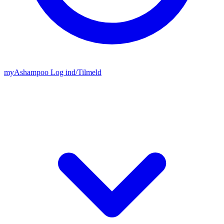
my
Ashampoo
Log ind
/
Tilmeld