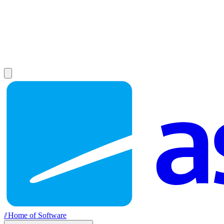
//
Home of Software