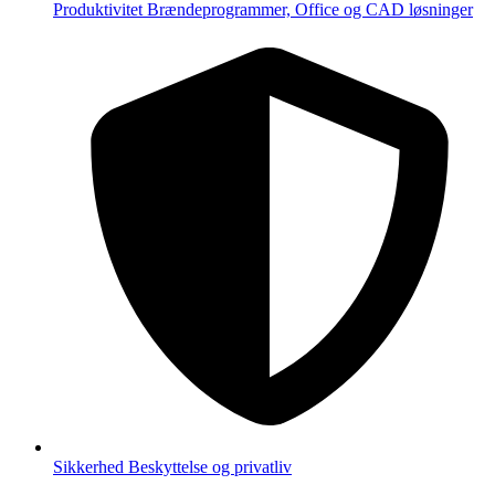
Produktivitet
Brændeprogrammer, Office og CAD løsninger
Sikkerhed
Beskyttelse og privatliv