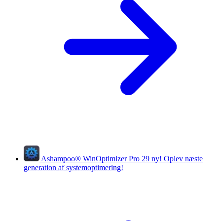
Ashampoo
®
WinOptimizer Pro 29
ny!
Oplev næste
generation af systemoptimering!