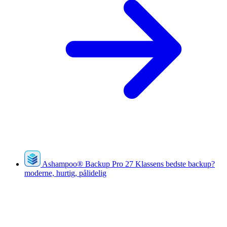
Ashampoo
®
Backup Pro 27
Klassens bedste backup?
moderne, hurtig, pålidelig