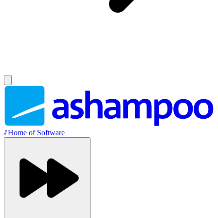
//
Home of Software