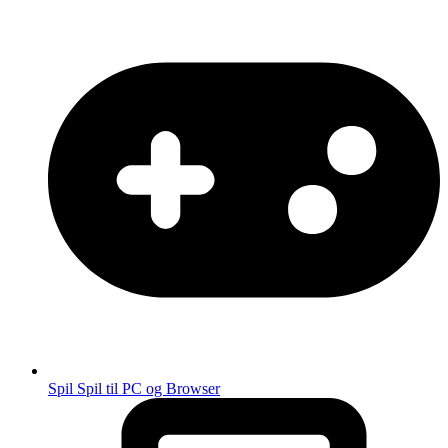
Spil
Spil til PC og Browser