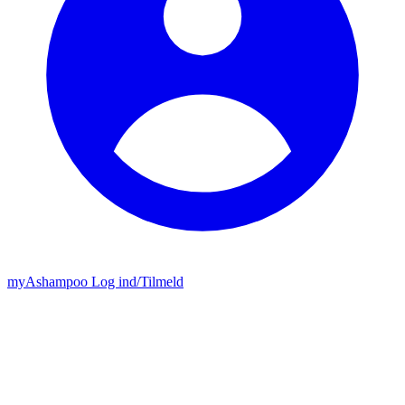
my
Ashampoo
Log ind
/
Tilmeld