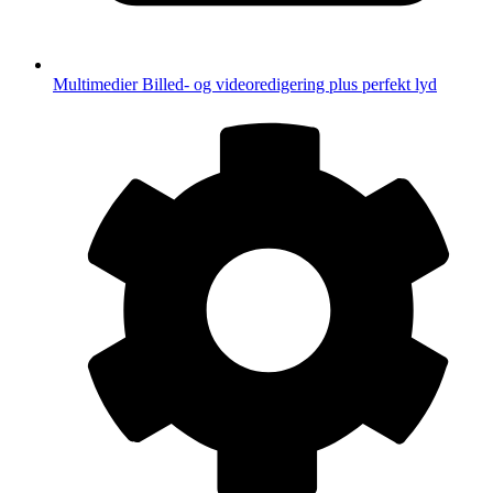
Multimedier
Billed- og videoredigering plus perfekt lyd