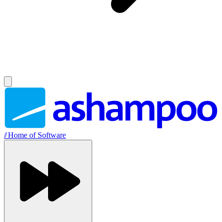
//
Home of Software