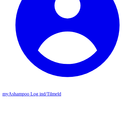
my
Ashampoo
Log ind
/
Tilmeld