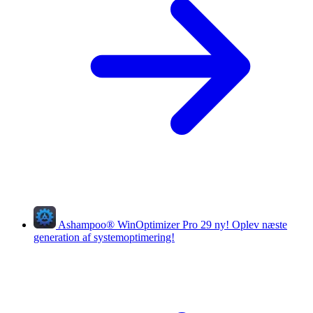
Ashampoo
®
WinOptimizer Pro 29
ny!
Oplev næste
generation af systemoptimering!