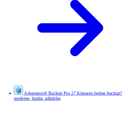
Ashampoo
®
Backup Pro 27
Klassens bedste backup?
moderne, hurtig, pålidelig