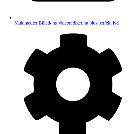
Multimedier
Billed- og videoredigering plus perfekt lyd