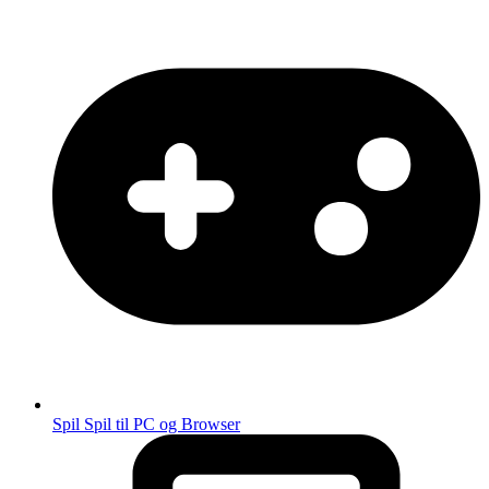
Spil
Spil til PC og Browser