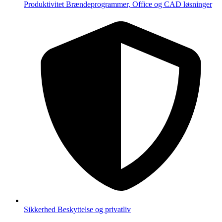
Produktivitet
Brændeprogrammer, Office og CAD løsninger
Sikkerhed
Beskyttelse og privatliv