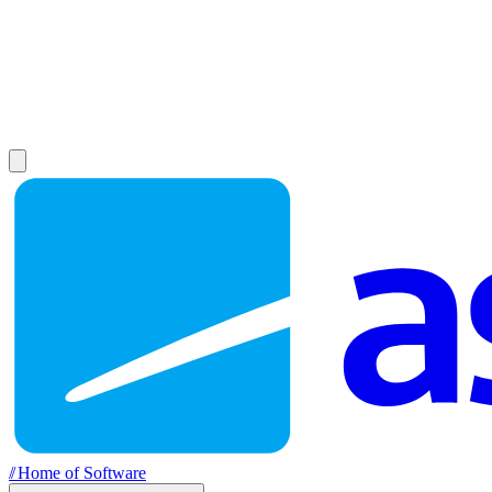
//
Home of Software