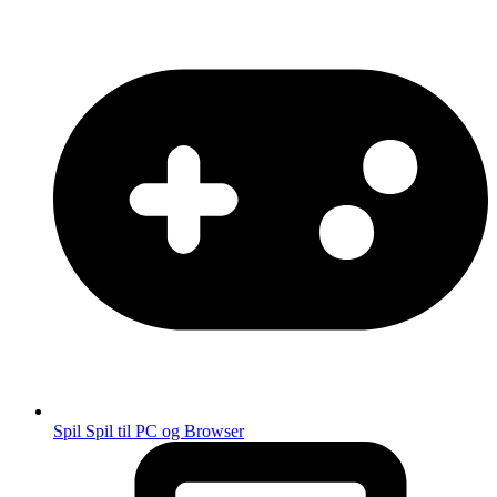
Spil
Spil til PC og Browser