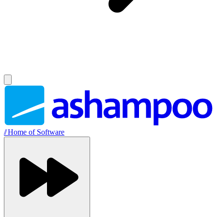
//
Home of Software