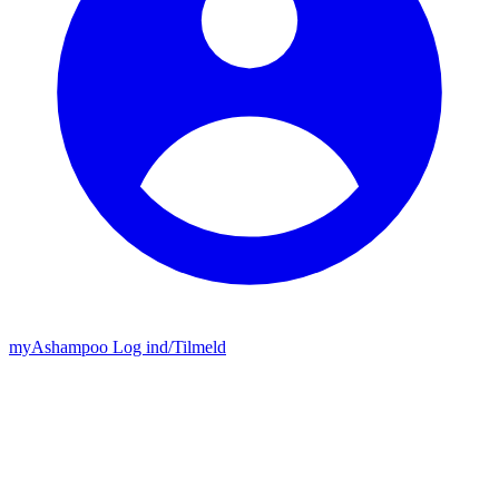
my
Ashampoo
Log ind
/
Tilmeld