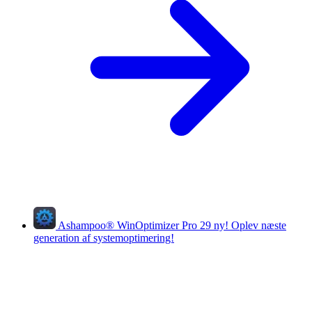
Ashampoo
®
WinOptimizer Pro 29
ny!
Oplev næste
generation af systemoptimering!