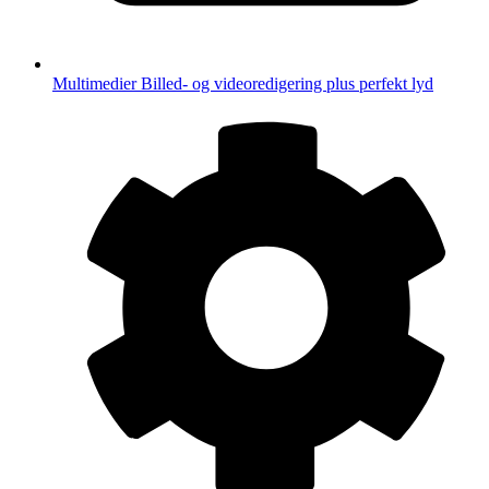
Multimedier
Billed- og videoredigering plus perfekt lyd