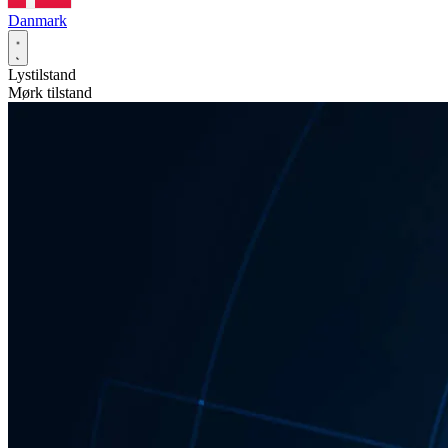
Danmark
Lystilstand
Mørk tilstand