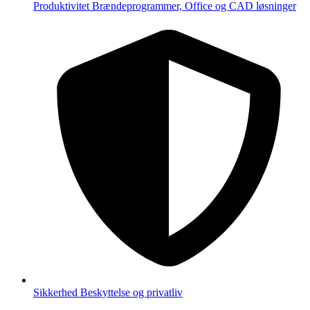
Produktivitet
Brændeprogrammer, Office og CAD løsninger
Sikkerhed
Beskyttelse og privatliv