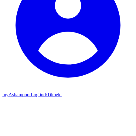
my
Ashampoo
Log ind
/
Tilmeld