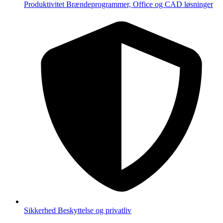
Produktivitet
Brændeprogrammer, Office og CAD løsninger
Sikkerhed
Beskyttelse og privatliv