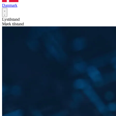
Danmark
Lystilstand
Mørk tilstand