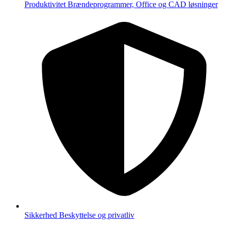
Produktivitet
Brændeprogrammer, Office og CAD løsninger
Sikkerhed
Beskyttelse og privatliv