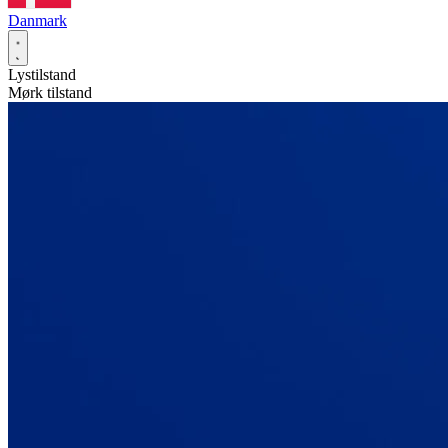
Danmark
Lystilstand
Mørk tilstand