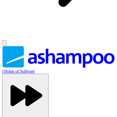
//
Home of Software