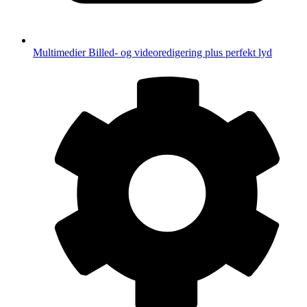
Multimedier
Billed- og videoredigering plus perfekt lyd