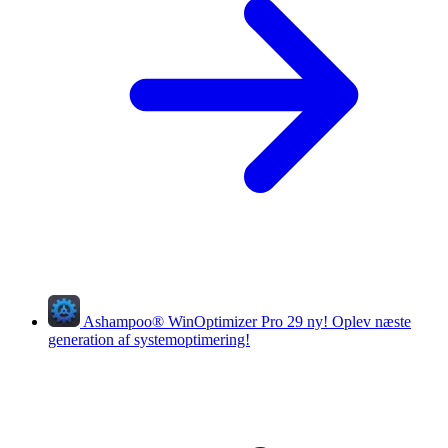
Ashampoo
®
WinOptimizer Pro 29
ny!
Oplev næste
generation af systemoptimering!