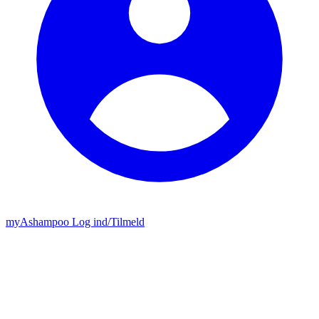
my
Ashampoo
Log ind
/
Tilmeld