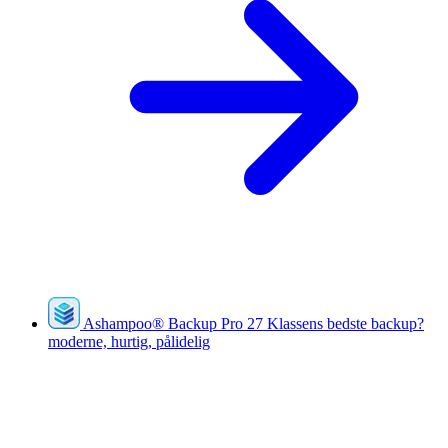
Ashampoo
®
Backup Pro 27
Klassens bedste backup?
moderne, hurtig, pålidelig