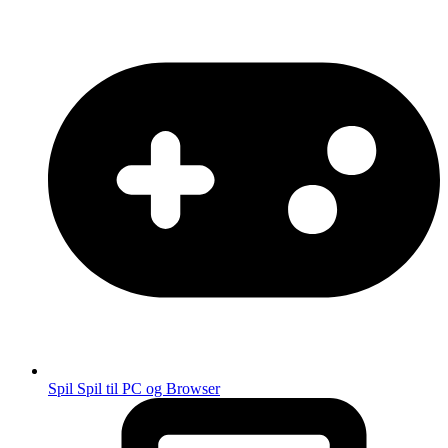
Spil
Spil til PC og Browser