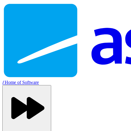
//
Home of Software