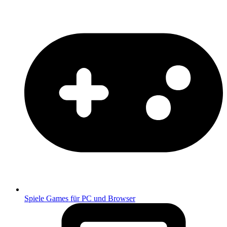
Spiele
Games für PC und Browser