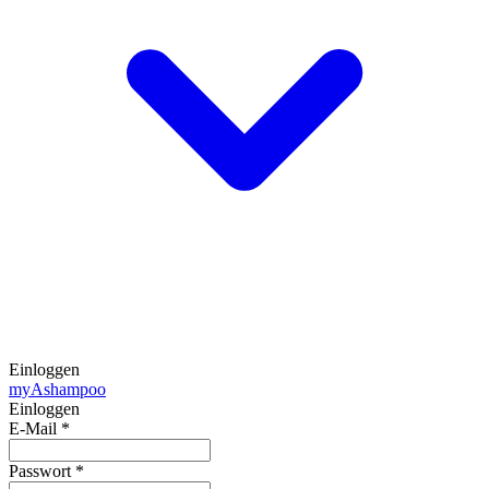
Einloggen
my
Ashampoo
Einloggen
E-Mail
*
Passwort
*