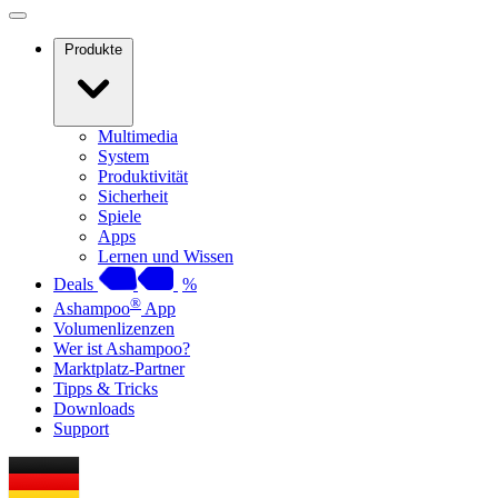
Produkte
Multimedia
System
Produktivität
Sicherheit
Spiele
Apps
Lernen und Wissen
Deals
%
®
Ashampoo
App
Volumenlizenzen
Wer ist Ashampoo?
Marktplatz-Partner
Tipps & Tricks
Downloads
Support