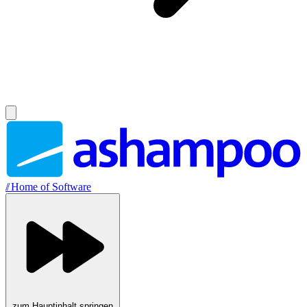
//
Home of Software
zum Hauptinhalt springen