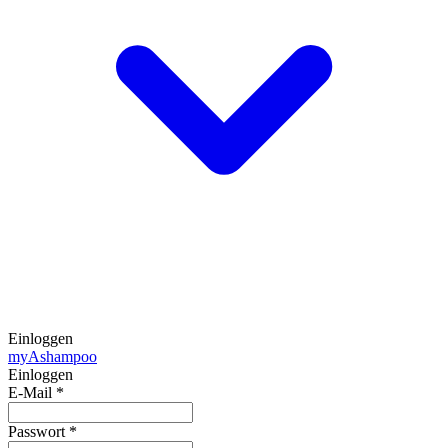
Einloggen
my
Ashampoo
Einloggen
E-Mail
*
Passwort
*