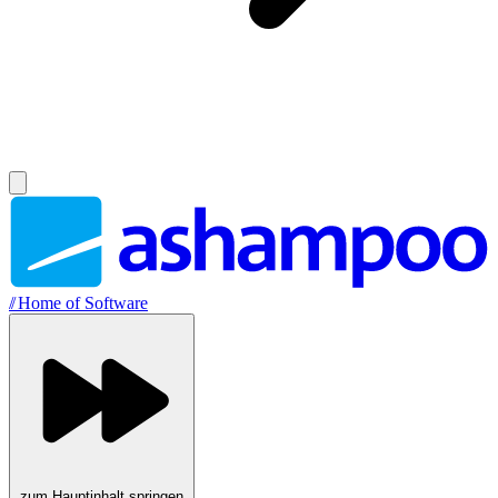
//
Home of Software
zum Hauptinhalt springen