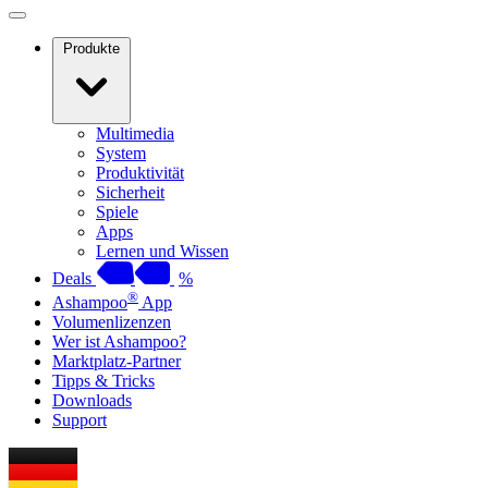
Produkte
Multimedia
System
Produktivität
Sicherheit
Spiele
Apps
Lernen und Wissen
Deals
%
®
Ashampoo
App
Volumenlizenzen
Wer ist Ashampoo?
Marktplatz-Partner
Tipps & Tricks
Downloads
Support