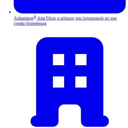
®
Ashampoo
App
Όλος ο κόσμος του λογισμικού σε μια
ενιαία πλατφόρμα