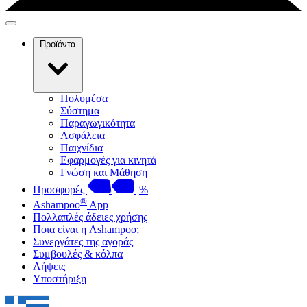
Προϊόντα
Πολυμέσα
Σύστημα
Παραγωγικότητα
Ασφάλεια
Παιχνίδια
Εφαρμογές για κινητά
Γνώση και Μάθηση
Προσφορές
%
®
Ashampoo
App
Πολλαπλές άδειες χρήσης
Ποια είναι η Ashampoo;
Συνεργάτες της αγοράς
Συμβουλές & κόλπα
Λήψεις
Υποστήριξη