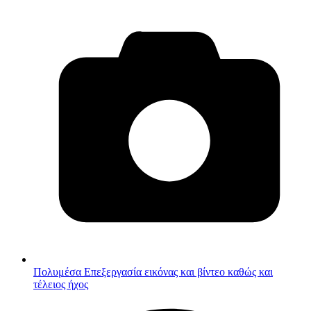
Πολυμέσα
Επεξεργασία εικόνας και βίντεο καθώς και
τέλειος ήχος