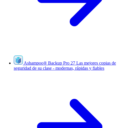
Ashampoo
®
Backup Pro 27
Las mejores copias de
seguridad de su clase - modernas, rápidas y fiables