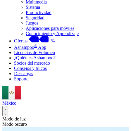
Multimedia
Sistema
Productividad
Seguridad
Juegos
Aplicaciones para móviles
Conocimiento y Aprendizaje
Ofertas
%
®
Ashampoo
App
Licencias de Volumen
¿Quién es Ashampoo?
Socios del mercado
Consejos y trucos
Descargas
Soporte
México
Modo de luz
Modo oscuro