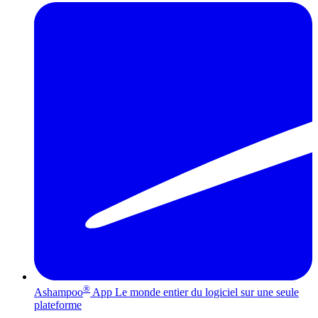
®
Ashampoo
App
Le monde entier du logiciel sur une seule
plateforme