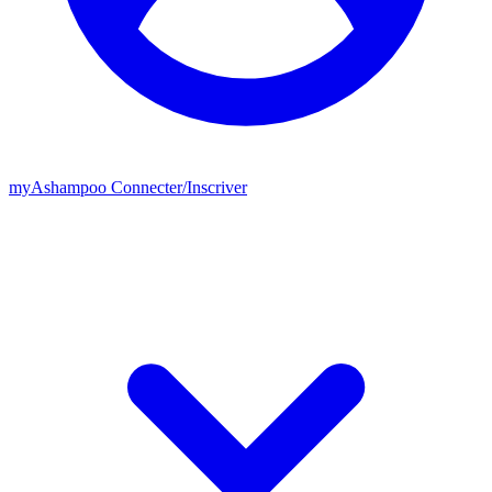
my
Ashampoo
Connecter
/
Inscriver